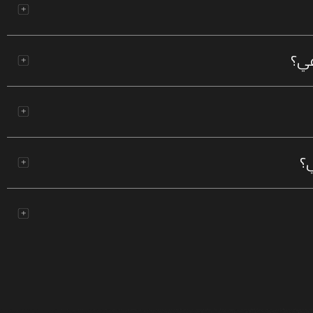
عي؟
ي؟