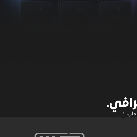
رافي.
جارية؟