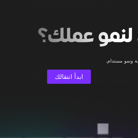
لنمو عملك؟
ية ونمو مستدام.
ابدأ انتقالك