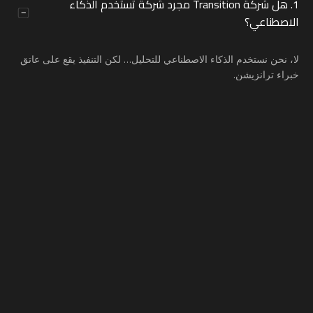
1. هل شركة Transition مجرد شركة تستخدم الذكاء
الاصطناعي؟
لا، نحن نستخدم الذكاء الاصطناعي للتحليل… لكن التنفيذ يقع على عاتق
خبراء ترانزيشن.
نحلل جمهورك ومنافسيك باستخدام الذكاء الاصطناعي، ثم يقوم فريقنا
بكتابة وتخطيط وتصميم الحملة بما يتناسب مع علامتك التجارية ويقنع
عملائك.
2. كيف تضمنون أن متجري لا يشبه متاجر المنافسين؟
3. هل التسويق باستخدام الذكاء الاصطناعي أسرع في
تحقيق النتائج؟
4. ما هو دور البشر في عملية التحول إذا كان الذكاء
الاصطناعي يقوم بالتحليل؟