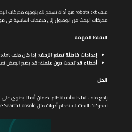
ملف robots.txt هو أداة تسمح لك بتوجيه م
محركات البحث من الوصول إلى صفحات أساسية في مو
النقاط المهمة
إعدادات خاطئة تمنع الزحف:
إذا كان ملف robots.txt يحتوي على تعليمات تمنع الزحف إلى الصفحات المهمة، قد لا تتمكن محركات البحث من فهرستها.
أخطاء قد تحدث دون علمك:
قد يضع البعض تعليم
الحل
راجع ملف robots.txt بانتظام لضمان 
لمحركات البحث. استخدام أدوات مثل Google Search Console يمكن أن يساعد في التأكد من أن محركات البحث تستطيع الزحف إلى صفحاتك بشكل صحيح.