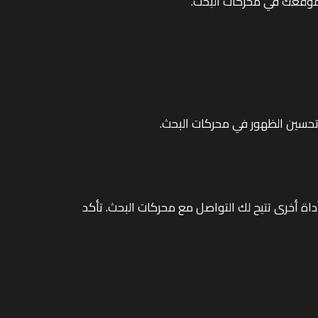
موقعك في محركات البحث.
ي محركات البحث بشكل فعال، تأكد من إرسال خريطة الموقع عبر Google Search Console أو أي أداة أخرى تتيح لك التواصل مع محركات البحث. تأكد