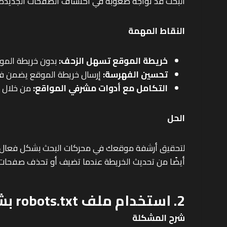
البحث قد تواجه صعوبة في اكتشاف الصفحات الجديدة 
النقاط المهمة
خريطة الموقع تسهل الزحف:
بدون خريطة المو
تحسين الفهرسة:
إرسال خريطة الموقع يضمن فه
التكامل مع أدوات مشرفي المواقع:
من خلال أدوات مثل Google Search Console، يمكن
الحل
أيضًا من تحديث الخريطة عندما تضيف أو تحذف صفحات.
2. استخدام ملف robots.txt بشكل خاطئ
شرح المشكلة