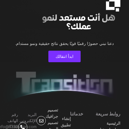
هل أنت مستعد لنمو
عملك؟
دعنا نبني حضورًا رقميًا قويًا يحقق نتائج حقيقية ونمو مستدام.
ابدأ انتقالك
تصميم
روابط سريعة
خدماتنا
البريد
رقم
جرافيك
إنشاء
الإلكتروني
الهاتف
تصميم
الرئيسية
تطبيق
info@Transition.com
6232
الموشن