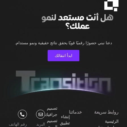
هل أنت مستعد لنمو
عملك؟
دعنا نبني حضورًا رقميًا قويًا يحقق نتائج حقيقية ونمو مستدام.
ابدأ انتقالك
تصميم
روابط سريعة
خدماتنا
جرافيك
إنشاء
تصميم
الرئيسية
تطبيق
البريد
رقم الهاتف
الموشن